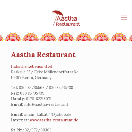
Aastha Restaurant
Indische Lebensmittel
Parkaue 35/ Ecke Möllendorffstraße
10367 Berlin, Germany
Tel:
030 85765568 / 030 85735738
Fax:
030 85735739
Handy:
0176 82218071
Email:
info@aastha-restaurant
Email:
aman_kalkat77@yahoo.de
Internet:
www.aastha-restaurant.de
St-Nr.:
32/372/00303