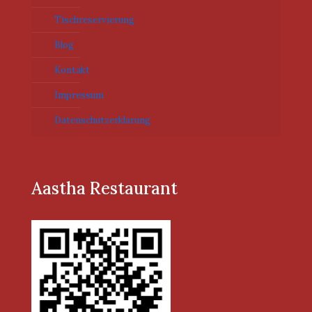
i
e
Tischreservierung
l
d
Blog
e
m
Kontakt
p
Impressum
t
y
Datenschutzerklarung
.
Aastha Restaurant